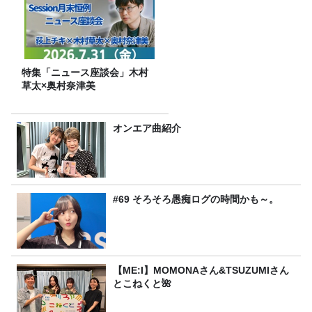
特集「ニュース座談会」木村
草太×奥村奈津美
オンエア曲紹介
#69 そろそろ愚痴ログの時間かも～。
【ME:I】MOMONAさん&TSUZUMIさん
とこねくと🌺