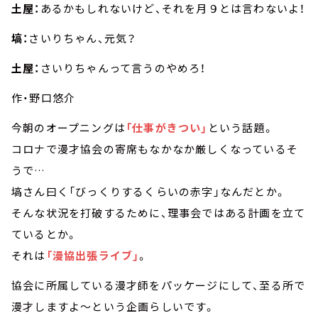
土屋：
あるかもしれないけど、それを月９とは言わないよ！
塙：
さいりちゃん、元気？
土屋：
さいりちゃんって言うのやめろ！
作・野口悠介
今朝のオープニングは
「仕事がきつい」
という話題。
コロナで漫才協会の寄席もなかなか厳しくなっているそ
うで…
塙さん曰く「びっくりするくらいの赤字」なんだとか。
そんな状況を打破するために、理事会ではある計画を立て
ているとか。
それは
「漫協出張ライブ」
。
協会に所属している漫才師をパッケージにして、至る所で
漫才しますよ～という企画らしいです。