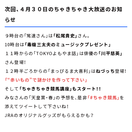
次回、４月３０日のちゃきちゃき大放送のお知
らせ
９時台の「常連さん」は
「松尾貴史」
さん。
10時台は
「毒蝮三太夫のミュージックプレゼント」
１１時からの「TOKYOよもやま話」は俳優の
「川平慈英」
さん登場！
１２時半ごろからの「まっぴるま大喜利」は
ねづっち
登場！
「“赤いもの”で謎かけを作って下さい」
そして
「ちゃきちゃき競馬講座」もスタート！！
みなさんの「天皇賞・春」の予想を、是非
「#ちゃき競馬」
を
添えてツイートして下さいね！
JRAのオリジナルグッズがもらえるかも？