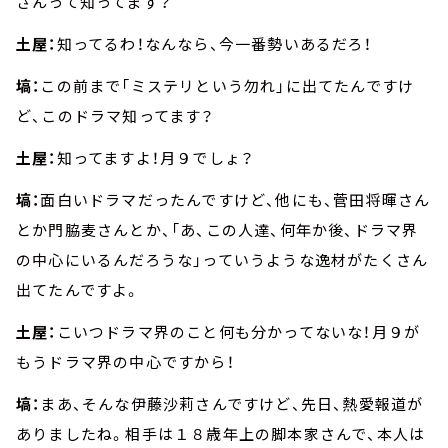
さんって知ってます？
土屋：
知ってるわ！なんなら、今一番勢いあるだろ！
塙：
この前まで「ミステリという勿れ」に出てたんですけ
ど、このドラマ知ってます？
土屋：
知ってますよ！月９でしょ？
塙：
面白いドラマだったんですけど、他にも、菅田将暉さん
とか門脇麦さんとか、「あ、この人達、何年か後、ドラマ界
の中心にいるんだろうな」っていうような逸材がたくさん
出てたんですよ。
土屋：
こいつドラマ界のこと何も分かってないな！月９が
もうドラマ界の中心ですから！
塙：
まあ、そんな伊藤沙莉さんですけど、先日、熱愛報道が
ありましたね。相手は１８歳年上の脚本家さんで、本人は