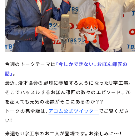
今週のトークテーマは
「今しかできない、おぼん師匠の
話」
。
最近、漫才協会の野球に参加するようになったU字工事。
そこでハッスルするおぼん師匠の数々のエピソード。70
を超えても元気の秘訣がそこにあるのか？？
トークの完全版は、
アコム公式ツイッター
でご覧くださ
い！
来週もU字工事のお二人が登場です。お楽しみに～！