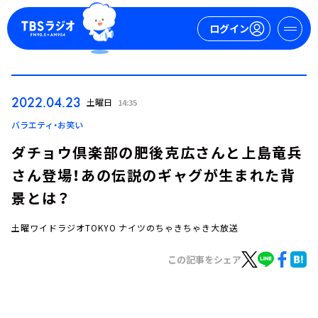
ログイン
マイページ
2022.04.23
土曜日
14:35
新規会員登録
ログイン
バラエティ・お笑い
ダチョウ倶楽部の肥後克広さんと上島竜兵
さん登場！あの伝説のギャグが生まれた背
景とは？
土曜ワイドラジオTOKYO ナイツのちゃきちゃき大放送
今日の番組表
この記事をシェア
週間番組表
トピックス
TBS Podcast