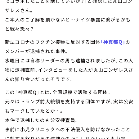
でコラボしたことを話していいか？」と確認した丸山ゴン
ザレスさん。
ご本人のご了解を頂かないと…ナイツ暴露に繋がるかも
と戦々恐々？
新型コロナのワクチン接種に反対する団体
「神真都Q」
の
メンバーが逮捕された事件。
水曜日には自称リーダーの男も逮捕されましたが、この人
物に逮捕直前、インタビューをした人が丸山ゴンザレスさ
んの知り合いだったそうです。
この「神真都Q」とは、全国規模で活動する団体。
元々はトランプ前大統領を支持する団体ですが、実は公安
もマークしていたとか…。
本件で逮捕したのも公安捜査員。
事前に小児クリニックへの不法侵入を防げなかったこと
に対する怒りからの逮捕なのかもしれない…と丸山談。