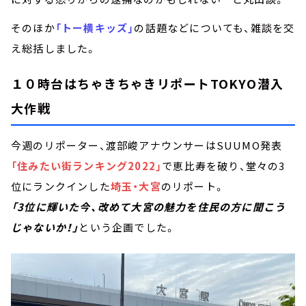
そのほか
「トー横キッズ」
の話題などについても、雑談を交
え総括しました。
１０時台はちゃきちゃきリポートTOKYO潜入
大作戦
今週のリポーター、渡部峻アナウンサーはSUUMO発表
「住みたい街ランキング2022」
で恵比寿を破り、堂々の3
位にランクインした
埼玉・大宮
のリポート。
「3位に輝いた今、改めて大宮の魅力を住民の方に聞こう
じゃないか！」
という企画でした。