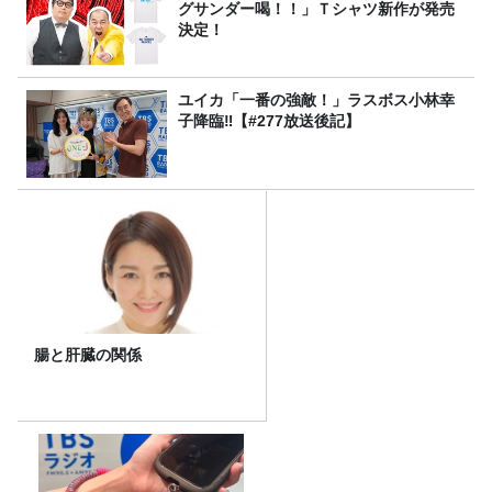
グサンダー喝！！」Ｔシャツ新作が発売
決定！
ユイカ「一番の強敵！」ラスボス小林幸
子降臨‼【#277放送後記】
腸と肝臓の関係