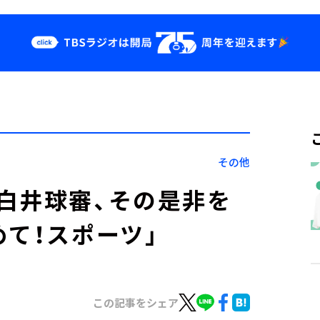
クス
イベント・グッ
ズ
st
YouTube
せ
会社情報
その他
白井球審、その是非を
めて！スポーツ」
この記事をシェア