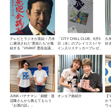
テレビとラジオが直結！乃木
「CITY CHILL CLUB」8月5
久
に粛清された“悪役たち”が集
日（水）のプレイリスト/ サ
好
結する『VIVANT 悪役会議
イン入りステッカープレゼン
室』7/26(日)23時スタート！
ト有り
JUNK バナナマン「錦鯉・渡
オンエア曲紹介
【
辺隆さんから教えてもらう
か
『お酒の話』」
ウ