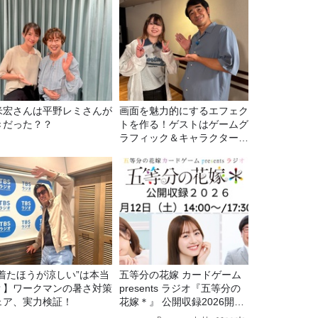
米宏さんは平野レミさんが
画面を魅力的にするエフェク
きだった？？
トを作る！ゲストはゲームグ
ラフィック＆キャラクター専
攻の遠藤里桜さん！
“着たほうが涼しい”は本当
五等分の花嫁 カードゲーム
？】ワークマンの暑さ対策
presents ラジオ『五等分の
ェア、実力検証！
花嫁＊』 公開収録2026開催
決定！