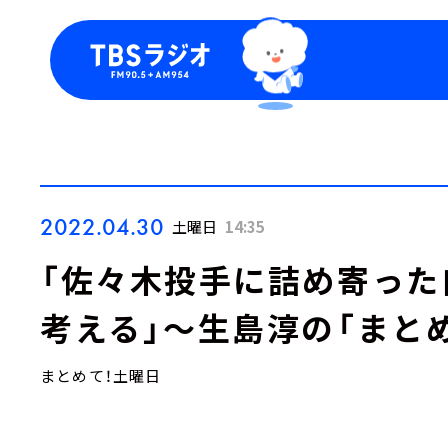
今日の番組表
トピッ
週間番組表
TBS
Podca
お知ら
2022.04.30
土曜日
14:35
「佐々木投手に詰め寄った
考える」～生島淳の「まと
まとめて！土曜日