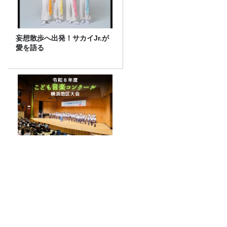
妄想散歩へ出発！サカイJr.が
愛を語る
令和8年度「TBSこども音楽コ
ンクール」横浜地区大会レポ
ート
8月4日（火）の放送で紹介した「都民ニ
ュース」