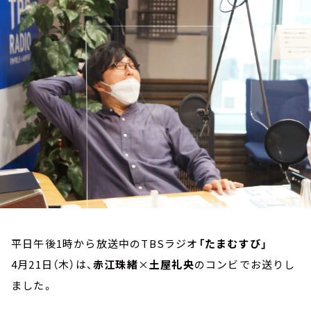
お知らせ
イベント・グッズ
YouTube
会社情報
平日午後1時から放送中のTBSラジオ
「たまむすび」
4月21日（木）は、
赤江珠緒
×
土屋礼央
のコンビでお送りし
ました。