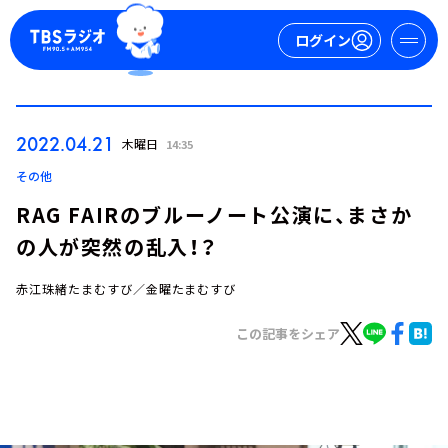
ログイン
マイページ
2022.04.21
木曜日
14:35
新規会員登録
ログイン
その他
RAG FAIRのブルーノート公演に、まさか
の人が突然の乱入！？
赤江珠緒たまむすび／金曜たまむすび
この記事をシェア
今日の番組表
週間番組表
トピックス
TBS Podcast