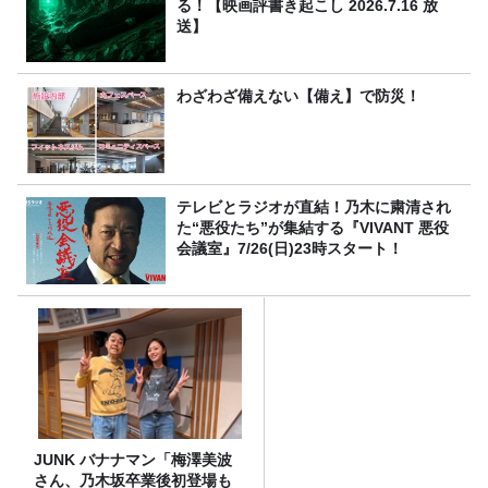
る！【映画評書き起こし 2026.7.16 放
送】
わざわざ備えない【備え】で防災！
テレビとラジオが直結！乃木に粛清され
た“悪役たち”が集結する『VIVANT 悪役
会議室』7/26(日)23時スタート！
JUNK バナナマン「梅澤美波
さん、乃木坂卒業後初登場も