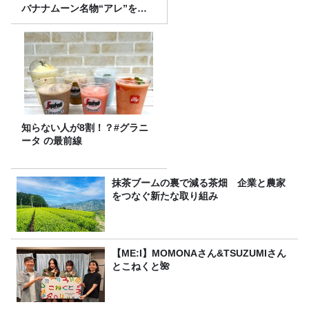
バナナムーン名物“アレ”を喰
らう」
知らない人が8割！？#グラニ
ータ の最前線
抹茶ブームの裏で減る茶畑 企業と農家
をつなぐ新たな取り組み
【ME:I】MOMONAさん&TSUZUMIさん
とこねくと🌺