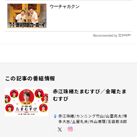
ウーチャカクン
Recommended by
この記事の番組情報
赤江珠緒たまむすび／金曜たま
むすび
赤江珠緒/カンニング竹山/山里亮太/博
多大吉/土屋礼央/外山惠理/玉袋筋太郎