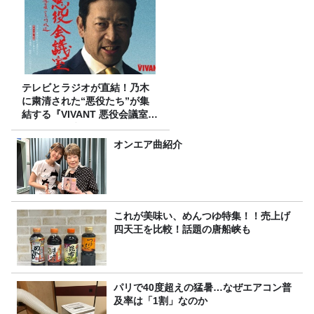
テレビとラジオが直結！乃木
に粛清された“悪役たち”が集
結する『VIVANT 悪役会議室』
7/26(日)23時スタート！
オンエア曲紹介
これが美味い、めんつゆ特集！！売上げ
四天王を比較！話題の唐船峡も
パリで40度超えの猛暑…なぜエアコン普
及率は「1割」なのか