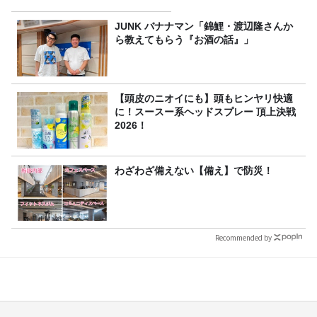
JUNK バナナマン「錦鯉・渡辺隆さんか
ら教えてもらう『お酒の話』」
【頭皮のニオイにも】頭もヒンヤリ快適
に！スースー系ヘッドスプレー 頂上決戦
2026！
わざわざ備えない【備え】で防災！
Recommended by