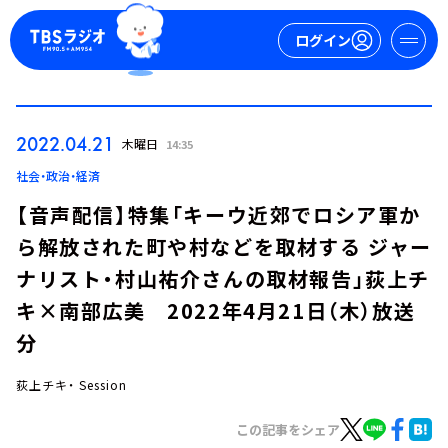
ログイン
マイページ
2022.04.21
木曜日
14:35
新規会員登録
ログイン
社会・政治・経済
【音声配信】特集「キーウ近郊でロシア軍か
ら解放された町や村などを取材する ジャー
ナリスト・村山祐介さんの取材報告」荻上チ
キ×南部広美 2022年4月21日（木）放送
分
今日の番組表
週間番組表
荻上チキ・ Session
トピックス
この記事をシェア
TBS Podcast