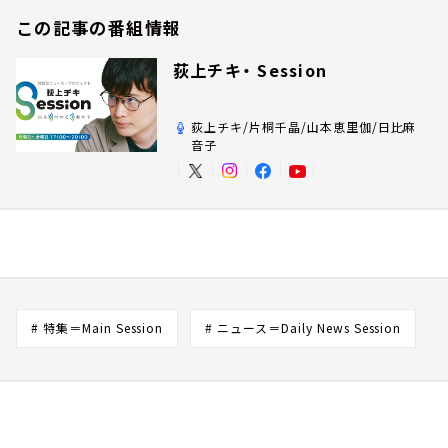
この記事の番組情報
荻上チキ・ Session
荻上チキ/片桐千晶/山本恵里伽/日比麻
音子
# 特集＝Main Session
# ニュース＝Daily News Session