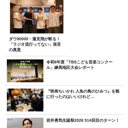
ダウ90000・蓮見翔が斬る！
「ラジオ流行ってない」発言
の真意
令和8年度「TBSこども音楽コンクー
ル」練馬地区大会レポート
『映画ちいかわ 人魚の島のひみつ』を観
に行ったのはいいけれど…
岩井勇気生誕祭2026 514回目のターン！