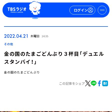
ログイン
マイページ
2022.04.21
木曜日
14:35
新規会員登録
ログイン
その他
金の国のたまごどんぶり３杯目「デュエル
スタンバイ！」
金の国のたまごどんぶり
この記事をシェア
今日の番組表
週間番組表
トピックス
TBS Podcast