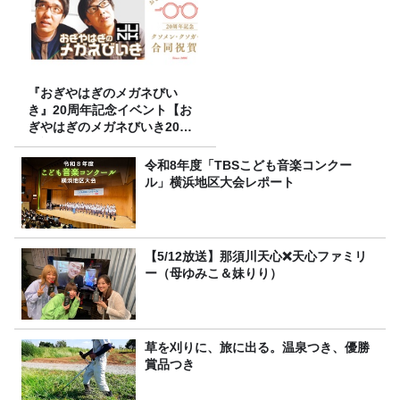
『おぎやはぎのメガネびい
き』20周年記念イベント【お
ぎやはぎのメガネびいき20周
年記念～クソメン・クソガー
ル合同祝賀会～】開催決定！
令和8年度「TBSこども音楽コンクー
ル」横浜地区大会レポート
【5/12放送】那須川天心❌天心ファミリ
ー（母ゆみこ＆妹りり）
草を刈りに、旅に出る。温泉つき、優勝
賞品つき