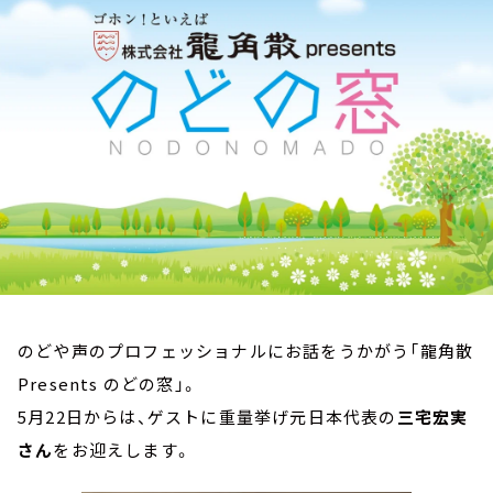
お知らせ
イベント・グッズ
YouTube
会社情報
のどや声のプロフェッショナルにお話をうかがう「龍角散
Presents のどの窓」。
5月22日からは、ゲストに重量挙げ元日本代表の
三宅宏実
さん
をお迎えします。