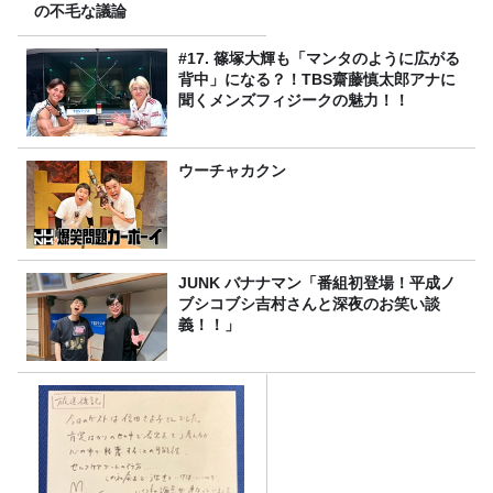
の不毛な議論
#17. 篠塚大輝も「マンタのように広がる
背中」になる？！TBS齋藤慎太郎アナに
聞くメンズフィジークの魅力！！
ウーチャカクン
JUNK バナナマン「番組初登場！平成ノ
ブシコブシ吉村さんと深夜のお笑い談
義！！」