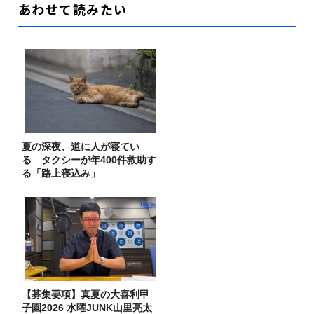
あわせて読みたい
夏の深夜、道に人が寝てい
る タクシーが年400件救助す
る「路上寝込み」
【募集要項】真夏の大喜利甲
子園2026 水曜JUNK山里亮太