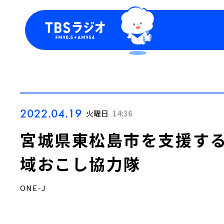
今日の番組表
トピッ
週間番組表
TBS
Podca
お知ら
2022.04.19
火曜日
14:36
宮城県東松島市を支援す
域おこし協力隊
ONE-J