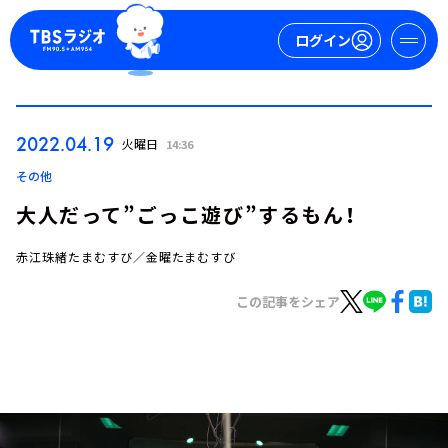
ログイン
マイページ
2022.04.19
火曜日
14:36
新規会員登録
ログイン
その他
大人だって”ごっこ遊び”するもん！
赤江珠緒たまむすび／金曜たまむすび
この記事をシェア
今日の番組表
週間番組表
トピックス
TBS Podcast