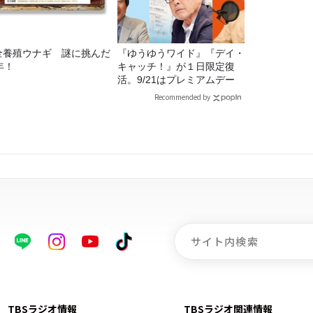
全養殖ウナギ 謎に挑んだ
『ゆうゆうワイド』『デイ・
年！
キャッチ！』が１日限定復
活。9/21はプレミアムデー
Recommended by
TBSラジオ情報
TBSラジオ関連情報