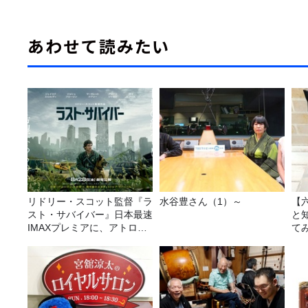
あわせて読みたい
リドリー・スコット監督『ラ
水谷豊さん（1）～
【
スト・サバイバー』日本最速
と
IMAXプレミアに、アトロク
て
リスナー60名をご招待！