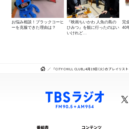
お悩み相談！ブラックコーヒ
『映画ちいかわ 人魚の島の
完
ーを克服できた理由は？
ひみつ』を観に行ったのはい
40
いけれど…
「CITY CHILL CLUB」4月19日（火）のプレイリスト
番組表
コンテンツ