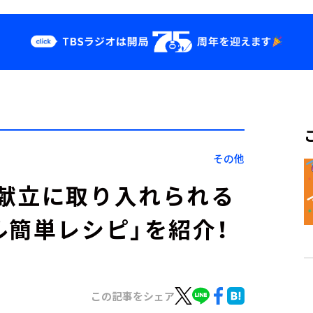
クス
イベント・グッ
ズ
st
YouTube
せ
会社情報
その他
献立に取り入れられる
ル簡単レシピ」を紹介！
この記事をシェア