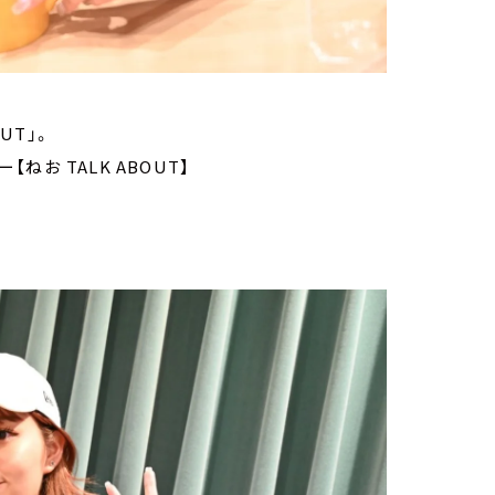
OUT」。
ねお TALK ABOUT】