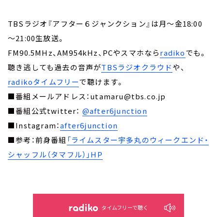
TBSラジオ『アフター６ジャンクション』は月～金18:00
～21:00生放送。
FM90.5MHz、AM954kHz、PCやスマホなら
radiko
でも。
聴き逃しても過去の音声が
TBSラジオクラウド
や、
radikoタイムフリー
で聴けます。
■番組メールアドレス：utamaru@tbs.co.jp
■番組公式twitter：
@after6junction
■Instagram：
after6junction
■参考：前身番組
「ライムスター宇多丸のウィークエンド・
シャッフル（タマフル）」HP
タイムフリーで聴く