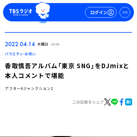
ログイン
マイページ
2022.04.14
木曜日
14:36
新規会員登録
ログイン
バラエティ・お笑い
香取慎吾アルバム「東京 SNG」をDJmixと
本人コメントで堪能
アフター6ジャンクション2
この記事をシェア
今日の番組表
週間番組表
トピックス
TBS Podcast