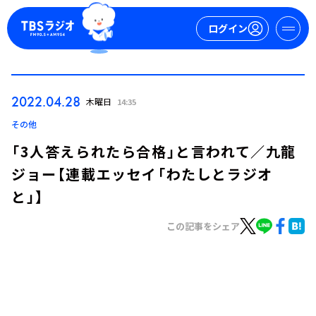
ログイン
マイページ
2022.04.28
木曜日
14:35
新規会員登録
ログイン
その他
「3人答えられたら合格」と言われて／九龍
ジョー【連載エッセイ「わたしとラジオ
と」】
この記事をシェア
今日の番組表
週間番組表
トピックス
TBS Podcast