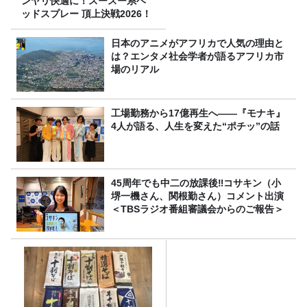
ンヤリ快適に！スースー系ヘ
ッドスプレー 頂上決戦2026！
日本のアニメがアフリカで人気の理由と
は？エンタメ社会学者が語るアフリカ市
場のリアル
工場勤務から17億再生へ——『モナキ』
4人が語る、人生を変えた“ポチッ”の話
45周年でも中二の放課後‼コサキン（小
堺一機さん、関根勤さん）コメント出演
＜TBSラジオ番組審議会からのご報告＞