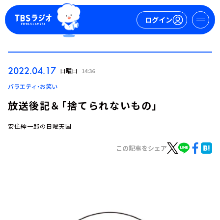
ログイン
マイページ
2022.04.17
日曜日
14:36
新規会員登録
ログイン
バラエティ・お笑い
放送後記＆「捨てられないもの」
安住紳一郎の日曜天国
この記事をシェア
今日の番組表
週間番組表
トピックス
TBS Podcast