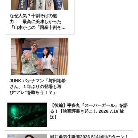
なぜ人気？十割そばの魅
力！ 最高に美味しかった
『山本かじの「国産十割そ
ば」』とは？【十割そば10種
食べ比べ】
JUNK バナナマン「与田祐希
さん、１年ぶりの登場も再
び“アレ”を喰らう！？」
【後編】宇多丸『スーパーガール』を語
る！【映画評書き起こし 2026.7.16 放
送】
岩井勇気生誕祭2026 514回目のターン！