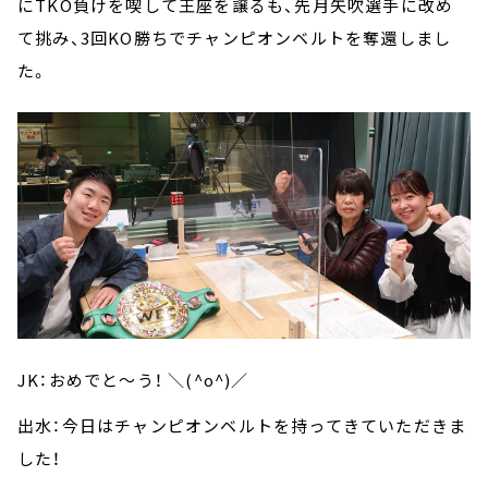
にTKO負けを喫して王座を譲るも、先月矢吹選手に改め
て挑み、3回KO勝ちでチャンピオンベルトを奪還しまし
た。
JK：おめでと～う！ ＼(^o^)／
出水：今日はチャンピオンベルトを持ってきていただきま
した！