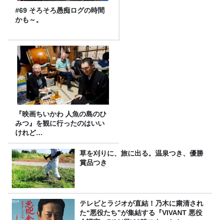
#69 そろそろ愚痴ログの時間
かも～。
『映画ちいかわ 人魚の島のひ
みつ』を観に行ったのはいい
けれど…
草を刈りに、旅に出る。温泉つき、優勝
賞品つき
テレビとラジオが直結！乃木に粛清され
た“悪役たち”が集結する『VIVANT 悪役