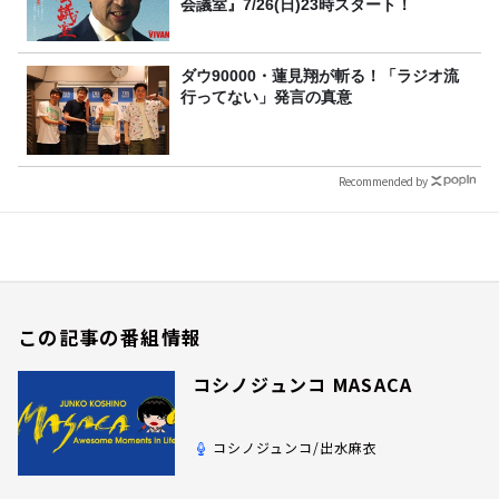
会議室』7/26(日)23時スタート！
ダウ90000・蓮見翔が斬る！「ラジオ流
行ってない」発言の真意
Recommended by
この記事の番組情報
コシノジュンコ MASACA
コシノジュンコ/出水麻衣