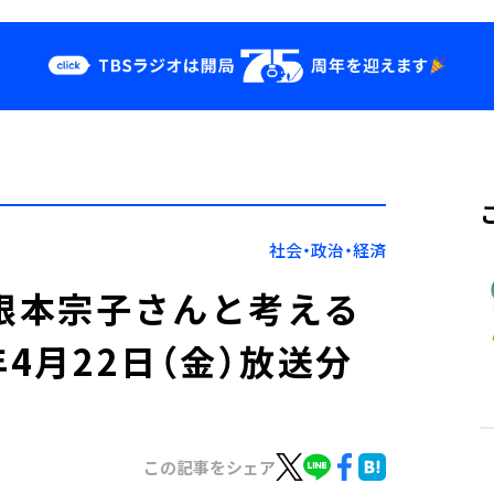
クス
イベント・グッ
ズ
st
YouTube
せ
会社情報
社会・政治・経済
・根本宗子さんと考える
年4月22日（金）放送分
この記事をシェア