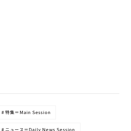
# 特集＝Main Session
# ニュース＝Daily News Session