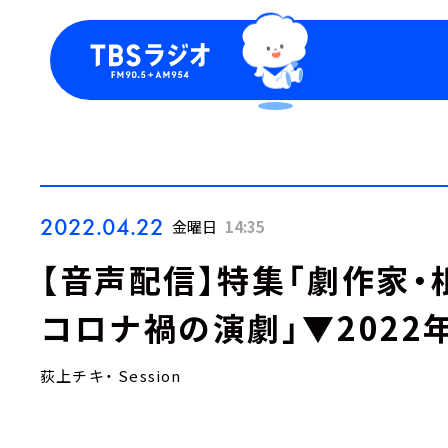
今日の番組表
トピッ
週間番組表
TBS
Podca
お知ら
2022.04.22
金曜日
14:35
【音声配信】特集「劇作家
コロナ禍の演劇」▼2022
荻上チキ・ Session