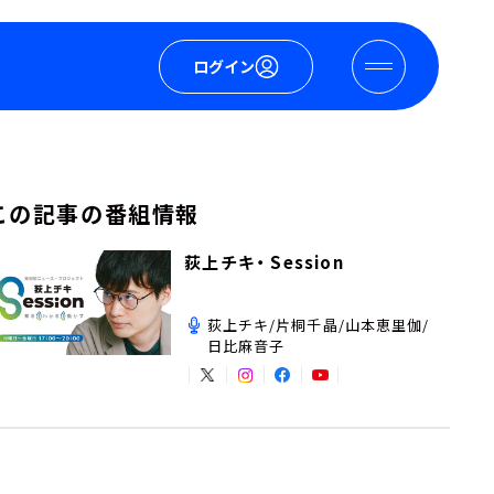
ログイン
この記事の番組情報
荻上チキ・ Session
荻上チキ/片桐千晶/山本恵里伽/
日比麻音子