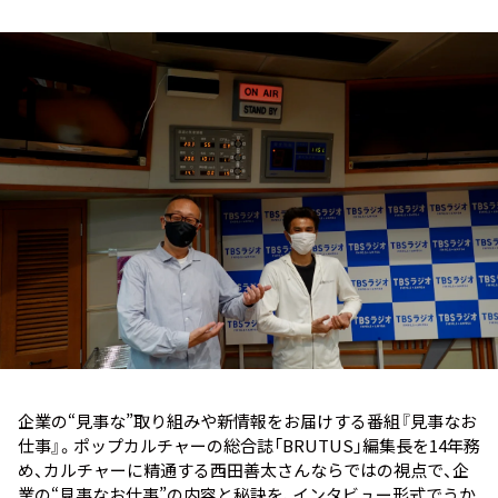
お知らせ
イベント・グッズ
YouTube
会社情報
企業の“見事な”取り組みや新情報をお届けする番組『見事なお
仕事』。ポップカルチャーの総合誌「BRUTUS」編集長を14年務
め、カルチャーに精通する西田善太さんならではの視点で、企
業の“見事なお仕事”の内容と秘訣を、インタビュー形式でうか