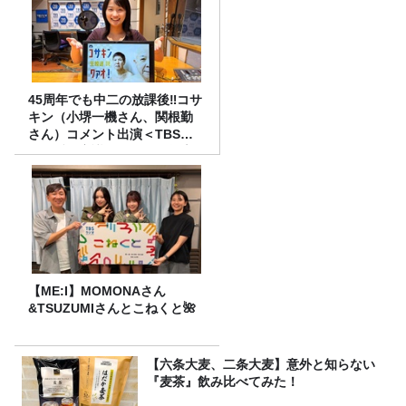
45周年でも中二の放課後‼コサ
キン（小堺一機さん、関根勤
さん）コメント出演＜TBSラ
ジオ番組審議会からのご報告
＞
【ME:I】MOMONAさん
&TSUZUMIさんとこねくと🌺
【六条大麦、二条大麦】意外と知らない
『麦茶』飲み比べてみた！