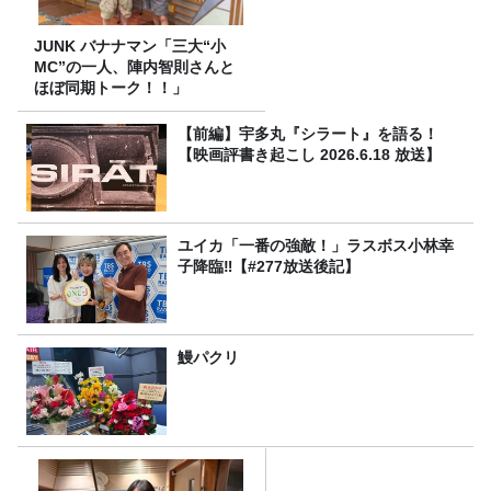
JUNK バナナマン「三大“小
MC”の一人、陣内智則さんと
ほぼ同期トーク！！」
【前編】宇多丸『シラート』を語る！
【映画評書き起こし 2026.6.18 放送】
ユイカ「一番の強敵！」ラスボス小林幸
子降臨‼【#277放送後記】
鰻パクリ