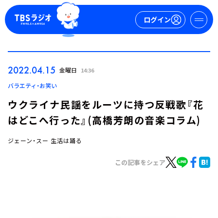
ログイン
マイページ
2022.04.15
金曜日
14:36
新規会員登録
ログイン
バラエティ・お笑い
ウクライナ民謡をルーツに持つ反戦歌『花
はどこへ行った』(高橋芳朗の音楽コラム)
ジェーン・スー 生活は踊る
この記事をシェア
今日の番組表
週間番組表
トピックス
TBS Podcast