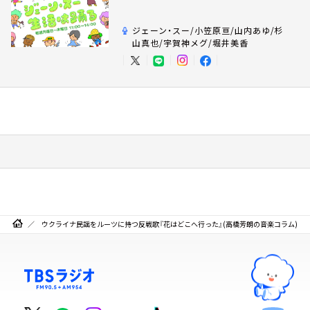
ジェーン・スー/小笠原亘/山内あゆ/杉
山真也/宇賀神メグ/堀井美香
ウクライナ民謡をルーツに持つ反戦歌『花はどこへ行った』(高橋芳朗の音楽コラム)