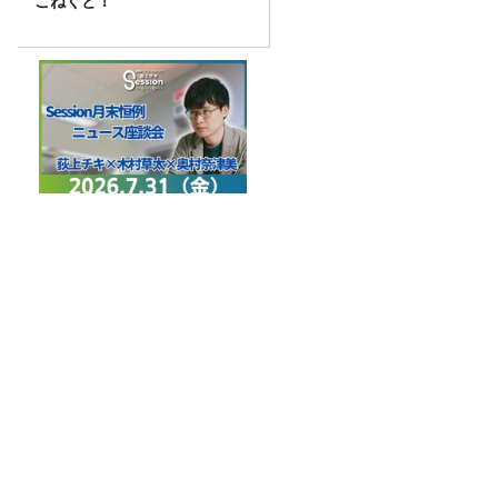
こねくと！
特集「ニュース座談会」木村
草太×奥村奈津美
令和8年度「TBSこども音楽コンクー
ル」練馬地区大会レポート
鰻パクリ