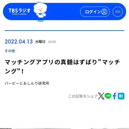
ログイン
マイページ
2022.04.13
水曜日
14:36
新規会員登録
ログイン
その他
マッチングアプリの真髄はずばり"マッチ
ング"！
バービーとおしんり研究所
この記事をシェア
今日の番組表
週間番組表
トピックス
TBS Podcast