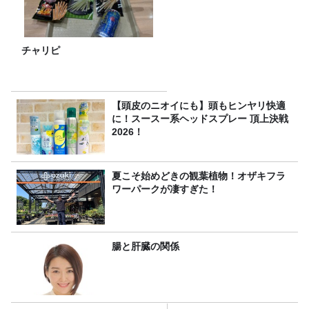
チャリピ
【頭皮のニオイにも】頭もヒンヤリ快適
に！スースー系ヘッドスプレー 頂上決戦
2026！
夏こそ始めどきの観葉植物！オザキフラ
ワーパークが凄すぎた！
腸と肝臓の関係