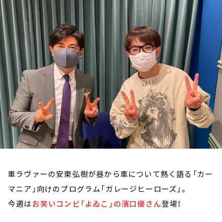
お知らせ
イベント・グッズ
YouTube
会社情報
車ラヴァーの安東弘樹が昼から車について熱く語る「カー
マニア」向けのプログラム「ガレージヒーローズ」。
今週は
お笑いコンビ「よゐこ」の濱口優さん
登場！