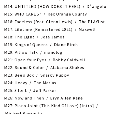
M14: UNTITLED (HOW DOES IT FEEL) / D' angelo
M15: WHO CARES? / Rex Orange County
M16: Faceless (feat. Glenn Lewis) / The PLAYlist
M17: Lifetime (Remastered 2021) / Maxwell
M18: The Light / Jose James
M19: Kings of Queens / Diane Birch
M20: Pillow Talk / monolog
M21: Open Your Eyes / Bobby Caldwell
M22: Sound & Color / Alabama Shakes
M23: Beep Box / Snarky Puppy
M24: Heavy / The Marias
M25: 3 for L / Jeff Parker
M26: Now and Then / Eryn Allen Kane
M27: Piano Joint (This Kind Of Love) [Intro] /
Michael Kiwanuka