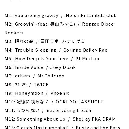
M1: you are my gravity / Helsinki Lambda Club
M2: Groovin' (feat. 奥山みなこ) / Reggae Disco
Rockers
M3: 眠りの森 / 冨田ラボ, ハナレグミ
M4: Trouble Sleeping / Corinne Bailey Rae
M5: How Deep Is Your Love / PJ Morton
M6: Inside Voice / Joey Dosik
M7: others / Mr.Children
M8: 21:29 / TWICE
M9: Honeymoon / Phoenix
M10: 記憶に残らない / OGRE YOU ASSHOLE
M11: うつらない / never young beach
M12: Something About Us / Shelley FKA DRAM
M13: Clouds (Instrumental) / Busty and the Bass