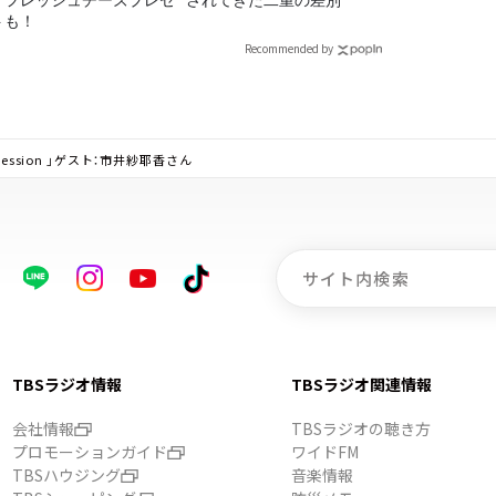
！フレッシュチーズプレゼ
されてきた二重の差別
トも！
Recommended by
n Session 」ゲスト：市井紗耶香さん
TBSラジオ情報
TBSラジオ関連情報
会社情報
TBSラジオの聴き方
プロモーションガイド
ワイドFM
TBSハウジング
音楽情報