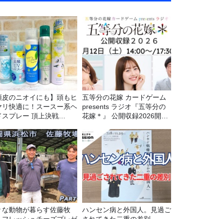
頭皮のニオイにも】頭もヒ
五等分の花嫁 カードゲーム
ヤリ快適に！スースー系ヘ
presents ラジオ『五等分の
ドスプレー 頂上決戦
花嫁＊』 公開収録2026開催
26！
決定！
々な動物が暮らす佐藤牧
ハンセン病と外国人。見過ご