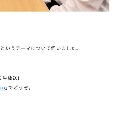
」というテーマについて伺いました
。
から生放送！
ko
」でどうぞ。