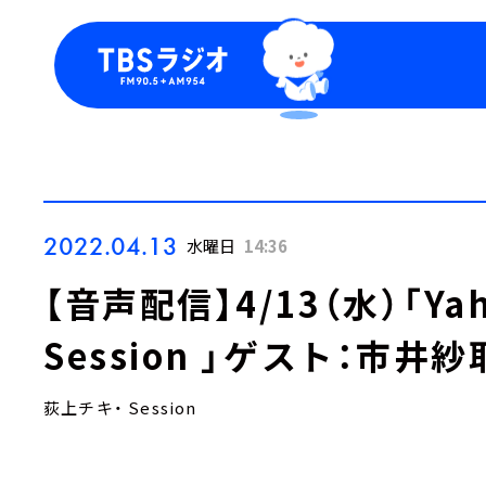
今日の番組表
トピッ
週間番組表
TBS
Podca
お知ら
2022.04.13
水曜日
14:36
【音声配信】4/13（水）「Yah
Session 」ゲスト：市井
荻上チキ・ Session