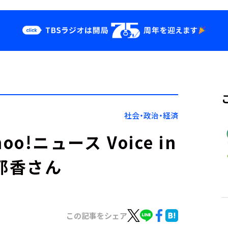
クス
イベント・グッ
ズ
st
YouTube
せ
会社情報
社会・政治・経済
oo!ニュース Voice in
紗耶香さん
この記事をシェア