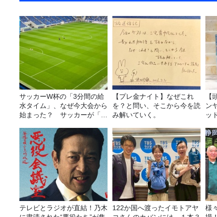
サッカーW杯の「3分間の給
【プレ金ナイト】なぜこれ
【
水タイム」、なぜ今大会から
を？と問い、そこから今を読
ン
始まった？ サッカーが「お
み解いていく。
ッ
金」に変わる仕組み
20
テレビとラジオが直結！乃木
122か国へ渡ったイモトアヤ
様