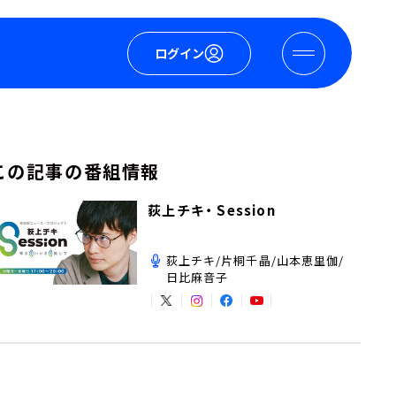
ログイン
この記事の番組情報
荻上チキ・ Session
荻上チキ/片桐千晶/山本恵里伽/
日比麻音子