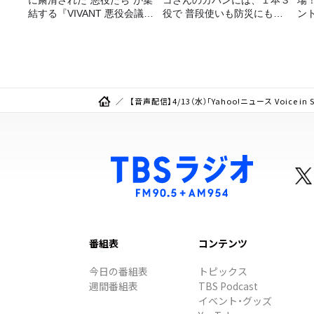
に粛清された“悪役たち”が集
コさんのカバンには、１本３
場
結する『VIVANT 悪役会議
役で 普段使いも防災にもな
ン
室』7/26(日)23時スタート！
る最強の棒が入っていた！
【音声配信】4/13（水）「Yahoo!ニュース Voice i
番組表
コンテンツ
今日の番組表
トピックス
週間番組表
TBS Podcast
イベント・グッズ