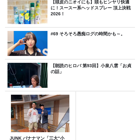
【頭皮のニオイにも】頭もヒンヤリ快適
に！スースー系ヘッドスプレー 頂上決戦
2026！
#69 そろそろ愚痴ログの時間かも～。
【朗読のヒロバ 第93回】小泉八雲「お貞
の話」
JUNK バナナマン「三大“小