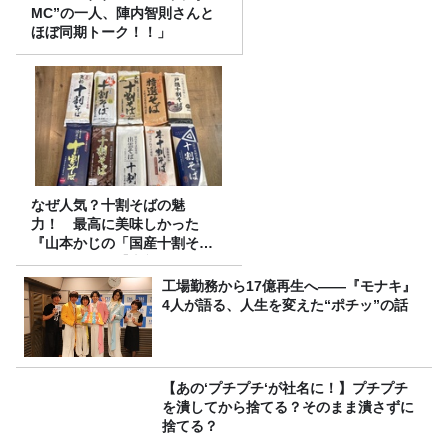
MC”の一人、陣内智則さんと
ほぼ同期トーク！！」
なぜ人気？十割そばの魅
力！ 最高に美味しかった
『山本かじの「国産十割そ
ば」』とは？【十割そば10種
食べ比べ】
工場勤務から17億再生へ——『モナキ』
4人が語る、人生を変えた“ポチッ”の話
【あの‘プチプチ‘が社名に！】プチプチ
を潰してから捨てる？そのまま潰さずに
捨てる？