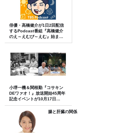
俳優・高橋健介が1日2回配信
するPodcast番組『高橋健介
のえ～えむぴ～えむ』始まり
ます
小堺一機＆関根勤『コサキン
DEワァオ！』放送開始45周年
記念イベントが10月17日
（土）に開催決定！本日より
FC先行受付スタート！
腸と肝臓の関係