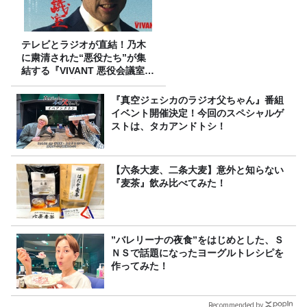
テレビとラジオが直結！乃木
に粛清された“悪役たち”が集
結する『VIVANT 悪役会議室』
7/26(日)23時スタート！
『真空ジェシカのラジオ父ちゃん』番組
イベント開催決定！今回のスペシャルゲ
ストは、タカアンドトシ！
【六条大麦、二条大麦】意外と知らない
『麦茶』飲み比べてみた！
”バレリーナの夜食”をはじめとした、Ｓ
ＮＳで話題になったヨーグルトレシピを
作ってみた！
Recommended by