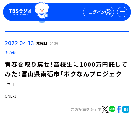
ログイン
マイページ
2022.04.13
水曜日
14:36
新規会員登録
ログイン
その他
青春を取り戻せ！高校生に1000万円託して
みた！富山県南砺市「ボクなんプロジェク
ト」
ONE-J
今日の番組表
この記事をシェア
週間番組表
トピックス
TBS Podcast