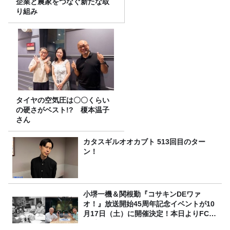
企業と農家をつなぐ新たな取
り組み
タイヤの空気圧は〇〇くらい
の硬さがベスト!? 榎本温子
さん
カタスギルオオカブト 513回目のター
ン！
小堺一機＆関根勤『コサキンDEワァ
オ！』放送開始45周年記念イベントが10
月17日（土）に開催決定！本日よりFC先
行受付スタート！