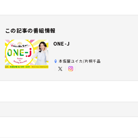
この記事の番組情報
ONE-J
本仮屋ユイカ/片桐千晶