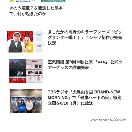
きのう震度７を観測した熊本
で、何が起きたのか
きしたかの高野のキラーフレーズ「ビッ
グサンダー喝！！」Ｔシャツ新作が発売
決定！
空気階段 第9回単独公演 『●●●』 公式ツ
アーグッズの詳細発表！
TBSラジオ『大島由香里 BRAND-NEW
MORNING』で「健康ハートの日」特別
企画を8/10（月）に放送
Recommended by