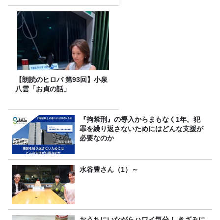
は、タカアンドトシ！
【朗読のヒロバ 第93回】小泉
八雲「お貞の話」
『拘禁刑』の導入からまもなく1年。犯
罪を繰り返さないためにはどんな支援が
必要なのか
水谷豊さん（1）～
おうちにいながらハワイ気分！ きざみに