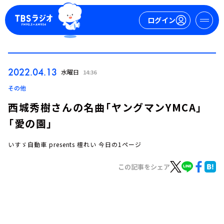
ログイン
マイページ
2022.04.13
水曜日
14:36
新規会員登録
ログイン
その他
西城秀樹さんの名曲「ヤングマンYMCA」
「愛の園」
いすゞ自動車 presents 檀れい 今日の1ページ
この記事をシェア
今日の番組表
週間番組表
トピックス
TBS Podcast