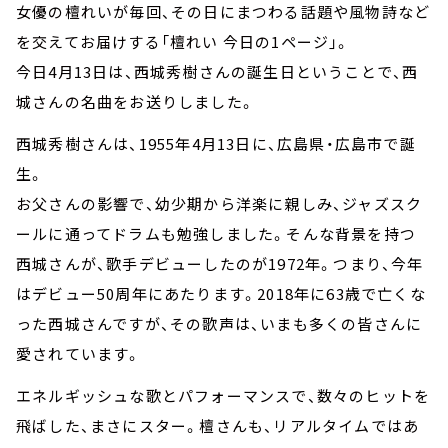
お知らせ
女優の檀れいが毎回、その日にまつわる話題や風物詩など
イベント・グッズ
を交えてお届けする「檀れい 今日の1ページ」。
YouTube
今日4月13日は、西城秀樹さんの誕生日ということで、西
会社情報
城さんの名曲をお送りしました。
西城秀樹さんは、1955年4月13日に、広島県・広島市で誕
生。
お父さんの影響で、幼少期から洋楽に親しみ、ジャズスク
ールに通ってドラムも勉強しました。そんな背景を持つ
西城さんが、歌手デビューしたのが1972年。つまり、今年
はデビュー50周年にあたります。2018年に63歳で亡くな
った西城さんですが、その歌声は、いまも多くの皆さんに
愛されています。
エネルギッシュな歌とパフォーマンスで、数々のヒットを
飛ばした、まさにスター。檀さんも、リアルタイムではあ