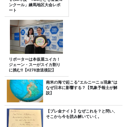
ンクール」練馬地区大会レポ
ート
リポーターは本仮屋ユイカ！
ジェーン・スーがスイカ割り
に挑む‼【#278放送後記】
南米の海で起こる”エルニーニョ現象”は
なぜ日本に影響する？【気象予報士が解
説】
【プレ金ナイト】なぜこれを？と問い、
そこから今を読み解いていく。