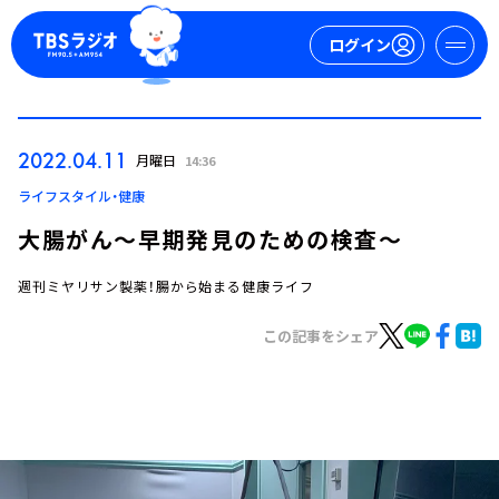
ログイン
マイページ
2022.04.11
月曜日
14:36
新規会員登録
ログイン
ライフスタイル・健康
大腸がん～早期発見のための検査～
週刊ミヤリサン製薬！腸から始まる健康ライフ
この記事をシェア
今日の番組表
週間番組表
トピックス
TBS Podcast