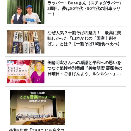
＞
ラッパー・Boseさん（スチャダラパー）
2周目。夢は80年代・90年代の旧車ラリ
ー！
なぜ人気？十割そばの魅力！ 最高に美
味しかった『山本かじの「国産十割そ
ば」』とは？【十割そば10種食べ比べ】
美輪明宏さんへの感謝と平和への思いを
つなぐ追悼特別番組『美輪明宏 薔薇色の
日曜日～ごきげんよう、ルンルン～』
8/9（日）16時放送
令和8年度「TBSこども音楽コ