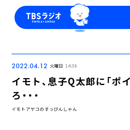
今日の番組表
トピッ
週間番組表
TBS
Podca
お知ら
2022.04.12
火曜日
14:36
イモト、息子Q太郎に「ポ
ろ・・・
イモトアヤコのすっぴんしゃん