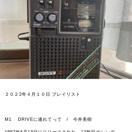
お知らせ
イベント・グッズ
YouTube
会社情報
２０２
2
年４月１０日
プレイリスト
M1
DRIVE
に連れてって
/
今井美樹
1997
年
6
月
18
日にリリースされた、
13
枚目のシング