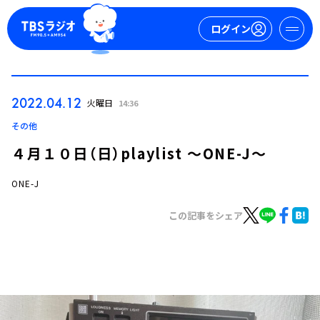
ログイン
マイページ
2022.04.12
火曜日
14:36
新規会員登録
ログイン
その他
４月１０日（日）playlist ～ONE-J～
ONE-J
この記事をシェア
今日の番組表
週間番組表
トピックス
TBS Podcast