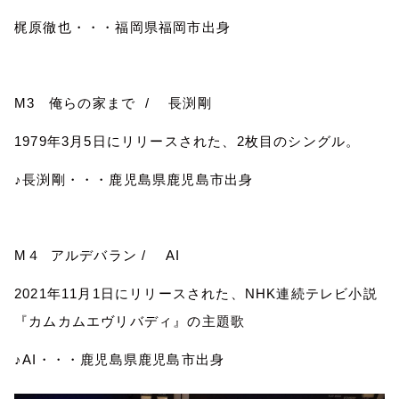
梶原徹也・・・福岡県福岡市出身
M3
俺らの家まで
/
長渕剛
1979
年
3
月
5
日にリリースされた、
2
枚目のシングル。
♪長渕剛・・・鹿児島県鹿児島市出身
M
４
アルデバラン
/
AI
2021
年
11
月
1
日にリリースされた、
NHK
連続テレビ小説
『カムカムエヴリバディ』の主題歌
♪
AI
・・・鹿児島県鹿児島市出身