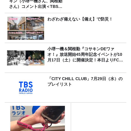
キン（小堺一機さん、関根勤
さん）コメント出演＜TBSラ
ジオ番組審議会からのご報告
＞
わざわざ備えない【備え】で防災！
小堺一機＆関根勤『コサキンDEワァ
オ！』放送開始45周年記念イベントが10
月17日（土）に開催決定！本日よりFC先
行受付スタート！
「CITY CHILL CLUB」7月29日（水）の
プレイリスト