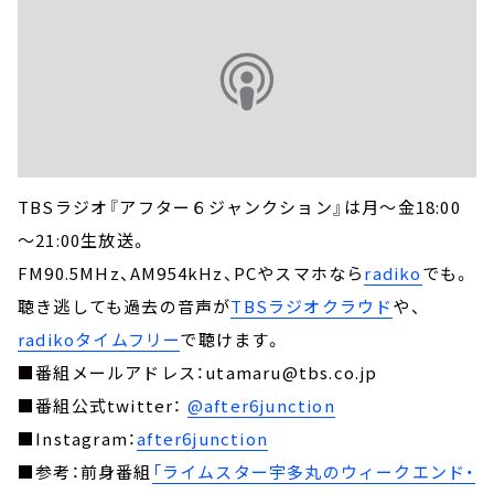
TBSラジオ『アフター６ジャンクション』は月～金18:00
～21:00生放送。
FM90.5MHz、AM954kHz、PCやスマホなら
radiko
でも。
聴き逃しても過去の音声が
TBSラジオクラウド
や、
radikoタイムフリー
で聴けます。
■番組メールアドレス：utamaru@tbs.co.jp
■番組公式twitter：
@after6junction
■Instagram：
after6junction
■参考：前身番組
「ライムスター宇多丸のウィークエンド・