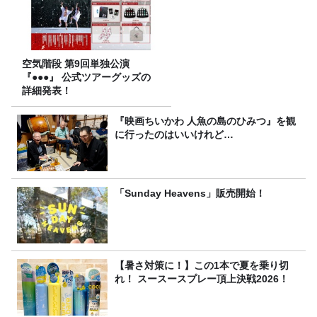
空気階段 第9回単独公演
『●●●』 公式ツアーグッズの
詳細発表！
『映画ちいかわ 人魚の島のひみつ』を観
に行ったのはいいけれど…
「Sunday Heavens」販売開始！
【暑さ対策に！】この1本で夏を乗り切
れ！ スースースプレー頂上決戦2026！