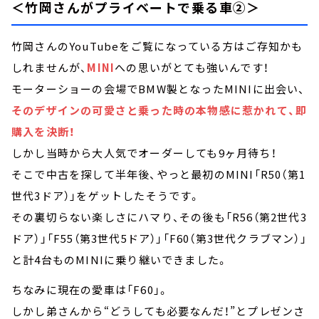
＜竹岡さんがプライベートで乗る車②＞
竹岡さんのYouTubeをご覧になっている方はご存知かも
しれませんが、
MINI
への思いがとても強いんです！
モーターショーの会場でBMW製となったMINIに出会い、
そのデザインの可愛さと乗った時の本物感に惹かれて、即
購入を決断！
しかし当時から大人気でオーダーしても9ヶ月待ち！
そこで中古を探して半年後、やっと最初のMINI「R50（第1
世代3ドア）」をゲットしたそうです。
その裏切らない楽しさにハマり、その後も「R56（第2世代3
ドア）」「F55（第3世代5ドア）」「F60（第3世代クラブマン）」
と計4台ものMINIに乗り継いできました。
ちなみに現在の愛車は「F60」。
しかし弟さんから“どうしても必要なんだ！”とプレゼンさ