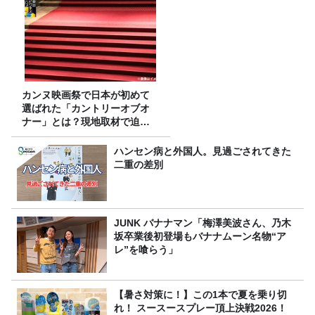
カンヌ映画祭で日本が初めて
選ばれた「カントリーオブオ
ナー」とは？現地取材で迫る
選出の意味
ハンセン病と外国人。見過ごされてきた
二重の差別
JUNK バナナマン「梅澤美波さん、乃木
坂卒業後初登場もバナナムーン名物“ア
レ”を喰らう」
【暑さ対策に！】この1本で夏を乗り切
れ！ スースースプレー頂上決戦2026！