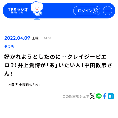
ログイン
マイページ
2022.04.09
土曜日
14:36
新規会員登録
ログイン
その他
好かれようとしたのに…クレイジーピエ
ロ？！井上貴博が「あ」いたい人！中田敦彦さ
ん！
井上貴博 土曜日の「あ」
今日の番組表
この記事をシェア
週間番組表
トピックス
TBS Podcast