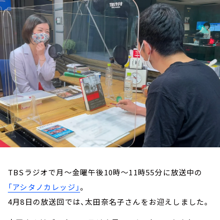
お知らせ
イベント・グッズ
YouTube
会社情報
TBSラジオで月～金曜午後10時～11時55分に放送中の
「アシタノカレッジ」
。
4月8日の放送回では、太田奈名子さんをお迎えしました。