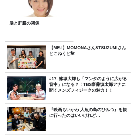
腸と肝臓の関係
【ME:I】MOMONAさん&TSUZUMIさん
とこねくと🌺
#17. 篠塚大輝も「マンタのように広がる
背中」になる？！TBS齋藤慎太郎アナに
聞くメンズフィジークの魅力！！
『映画ちいかわ 人魚の島のひみつ』を観
に行ったのはいいけれど…