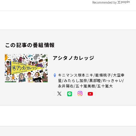
Recommended by
この記事の番組情報
アシタノカレッジ
キニマンス塚本ニキ/能條桃子/大空幸
星/みたらし加奈/黒部睦/わっきゃい/
永井陽右/五十嵐美樹/五十嵐大