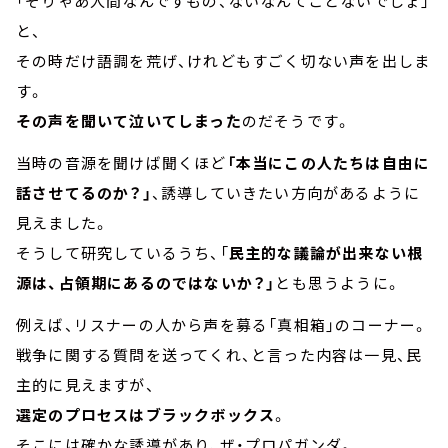
「そりゃあ人間なんですもの、ないなんてことないでしょ」
と、
その時だけ語調を荒げ、けれどもすごく切ない声を出しま
す。
その声を聞いて泣いてしまった
のだそうです。
当時の音源を聞けば聞くほど
「本当にこの人たちは自由に
話させてるのか？」
、誘導していきたい方向があるように
見えました。
そうして研究しているうち、「
民主的な議論が出来ない根
源は、占領期にあるのではないか？」
とも思うように。
例えば、リスナーの人から声を募る「真相箱」のコーナー。
戦争に関する質問を送ってくれ、と言った内容は一見、民
主的に見えますが、
選定のプロセスはブラックボックス
。
そこには確かな誘導があり、ザ・プロパガンダ。