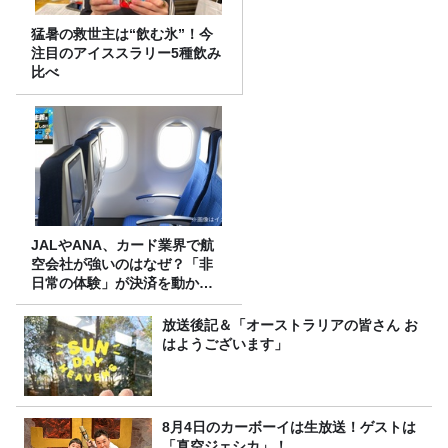
猛暑の救世主は“飲む氷”！今
注目のアイススラリー5種飲み
比べ
JALやANA、カード業界で航
空会社が強いのはなぜ？「非
日常の体験」が決済を動かす
理由
放送後記＆「オーストラリアの皆さん お
はようございます」
8月4日のカーボーイは生放送！ゲストは
「真空ジェシカ」！