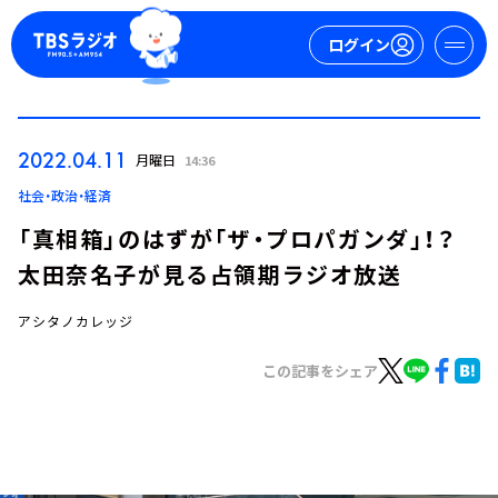
ログイン
マイページ
2022.04.11
月曜日
14:36
新規会員登録
ログイン
社会・政治・経済
「真相箱」のはずが「ザ・プロパガンダ」！？
太田奈名子が見る占領期ラジオ放送
アシタノカレッジ
この記事をシェア
今日の番組表
週間番組表
トピックス
TBS Podcast