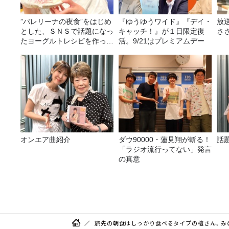
”バレリーナの夜食”をはじめ
『ゆうゆうワイド』『デイ・
放
とした、ＳＮＳで話題になっ
キャッチ！』が１日限定復
さ
たヨーグルトレシピを作って
活。9/21はプレミアムデー
みた！
オンエア曲紹介
ダウ90000・蓮見翔が斬る！
話
「ラジオ流行ってない」発言
の真意
旅先の朝食はしっかり食べるタイプの檀さん。み