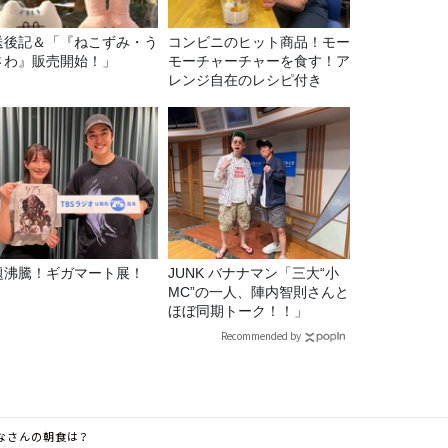
送後記＆「『ねこずみ・う
コンビニのヒット商品！モー
さわ』販売開始！」
モーチャーチャーを食す！ア
レンジ自在のレシピ付き
題沸騰！ギガマート展！
JUNK バナナマン「三大“小
MC”の一人、陣内智則さんと
ほぼ同期トーク！！」
Recommended by
なさんの朝食は？