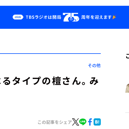
クス
イベント・グッ
ズ
st
YouTube
せ
会社情報
その他
べるタイプの檀さん。み
この記事をシェア