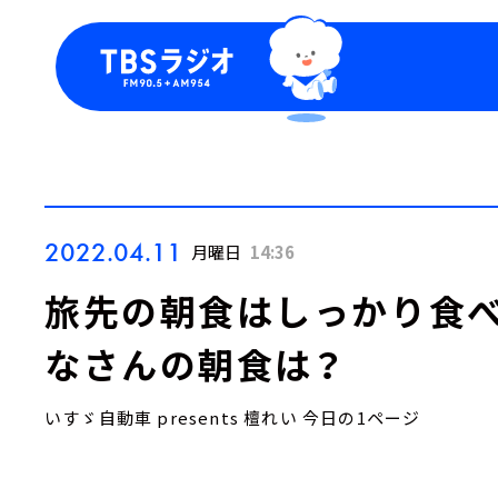
今日の番組表
トピッ
週間番組表
TBS
Podca
お知ら
2022.04.11
月曜日
14:36
旅先の朝食はしっかり食
なさんの朝食は？
いすゞ自動車 presents 檀れい 今日の1ページ