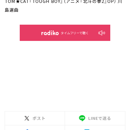
TOM★CAT『TOUGH BOY』（アニメ『北斗の拳2』OP） 川
島選曲
タイムフリーで聴く
ポスト
LINEで送る