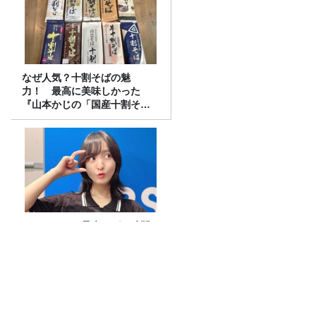
なぜ人気？十割そばの魅
力！ 最高に美味しかった
『山本かじの「国産十割そ
ば」』とは？【十割そば10種
食べ比べ】
#69 そろそろ愚痴ログの時間
かも～。
【頭皮のニオイにも】頭もヒンヤリ快適
に！スースー系ヘッドスプレー 頂上決戦
2026！