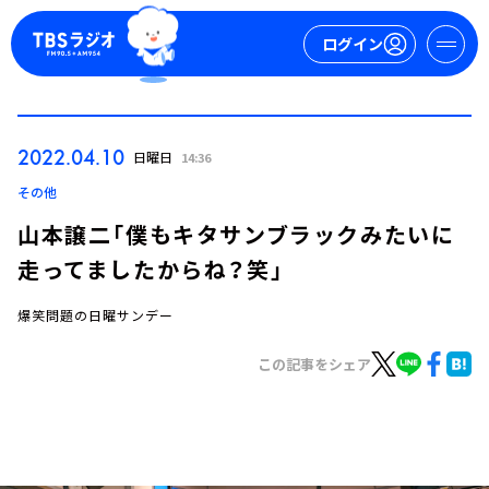
ログイン
マイページ
2022.04.10
日曜日
14:36
新規会員登録
ログイン
その他
山本譲二「僕もキタサンブラックみたいに
走ってましたからね？笑」
爆笑問題の日曜サンデー
この記事をシェア
今日の番組表
週間番組表
トピックス
TBS Podcast