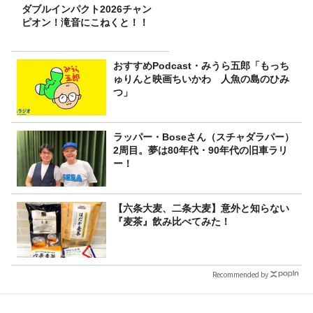
ダブルインパクト2026チャン
ピオン！滝音にこねくと！！
おすすめPodcast・みうら五郎「もっち
ゅりんと映画ちいかわ 人魚の島のひみ
つ」
ラッパー・Boseさん（スチャダラパー）
2周目。夢は80年代・90年代の旧車ラリ
ー！
【六条大麦、二条大麦】意外と知らない
『麦茶』飲み比べてみた！
Recommended by