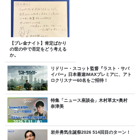
【プレ金ナイト】肯定ばかり
の世の中で否定をどう考える
か。
リドリー・スコット監督『ラスト・サバ
イバー』日本最速IMAXプレミアに、アト
ロクリスナー60名をご招待！
特集「ニュース座談会」木村草太×奥村
奈津美
岩井勇気生誕祭2026 514回目のターン！