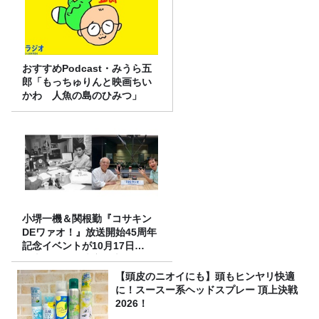
おすすめPodcast・みうら五
郎「もっちゅりんと映画ちい
かわ 人魚の島のひみつ」
小堺一機＆関根勤『コサキン
DEワァオ！』放送開始45周年
記念イベントが10月17日
（土）に開催決定！本日より
FC先行受付スタート！
【頭皮のニオイにも】頭もヒンヤリ快適
に！スースー系ヘッドスプレー 頂上決戦
2026！