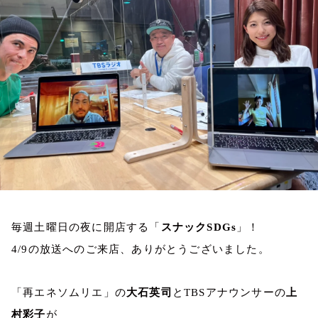
お知らせ
イベント・グッズ
YouTube
会社情報
毎週土曜日の夜に開店する「
スナック
SDGs
」！
4/9
の放送へのご来店、ありがとうございました。
「再エネソムリエ」の
大石英司
と
TBS
アナウンサーの
上
村
彩子
が