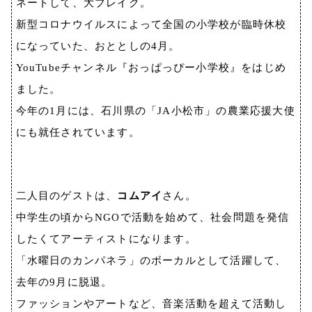
ネートして、大ブレイク。
新型コロナウイルスによって全国の小学校が臨時休校
になっていた、おととしの
4
月。
YouTube
チャンネル『おっぱっぴー小学校』をはじめ
ました。
今年の
1
月には、石川県の「
JA
小松市」の農業応援大使
にも就任されています。
二人目のゲストは、
コムアイ
さん。
中学生の頃から
NGO
で活動を始めて、社会問題を発信
したくてアーティストになります。
「水曜日のカンパネラ」のボーカルとして活躍して、
去年の
9
月に脱退。
ファッションやアートなど、音楽活動を超えて活動し