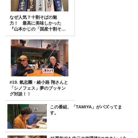
なぜ人気？十割そばの魅
力！ 最高に美味しかった
『山本かじの「国産十割そ
ば」』とは？【十割そば10種
食べ比べ】
#19. 氣志團・綾小路 翔さんと
「シノフェス」夢のブッキン
グ対談！！
この番組、「TAMIYA」がバズってま
す。