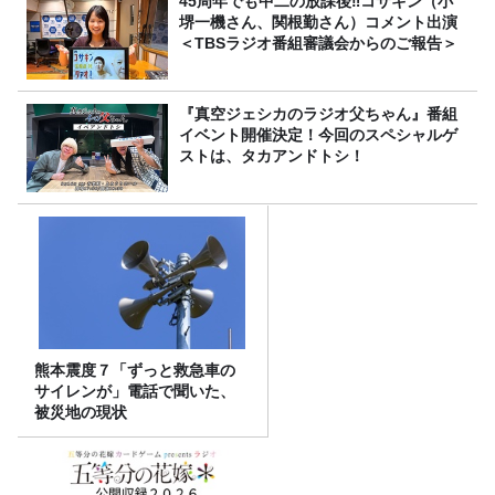
45周年でも中二の放課後‼コサキン（小
堺一機さん、関根勤さん）コメント出演
＜TBSラジオ番組審議会からのご報告＞
『真空ジェシカのラジオ父ちゃん』番組
イベント開催決定！今回のスペシャルゲ
ストは、タカアンドトシ！
熊本震度７「ずっと救急車の
サイレンが」電話で聞いた、
被災地の現状