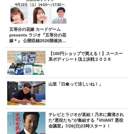
五等分の花嫁 カードゲーム
presents ラジオ『五等分の花
嫁＊』 公開収録2026開催決
定！
【100円ショップで買える！】スースー
系ボディシート頂上決戦２０２６
山里「日傘って涼しいね！」
テレビとラジオが直結！乃木に粛清され
た“悪役たち”が集結する『VIVANT 悪役
会議室』7/26(日)23時スタート！