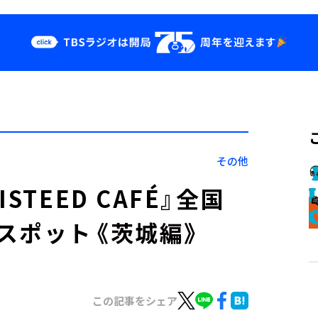
クス
イベント・グッ
ズ
st
YouTube
せ
会社情報
その他
TEED CAFÉ』全国
スポット《茨城編》
この記事をシェア