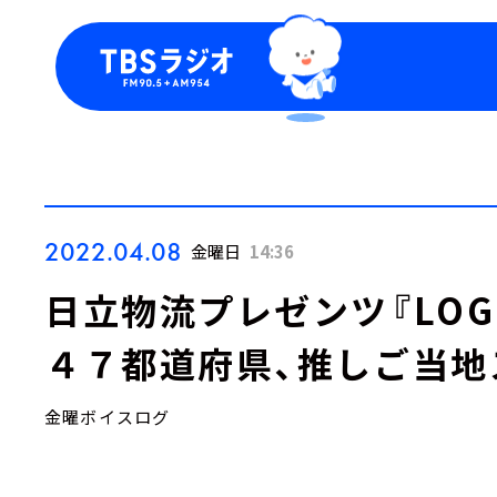
今日の番組表
トピッ
週間番組表
TBS
Podca
お知ら
2022.04.08
金曜日
14:36
日立物流プレゼンツ『LOGIS
４７都道府県、推しご当地
金曜ボイスログ