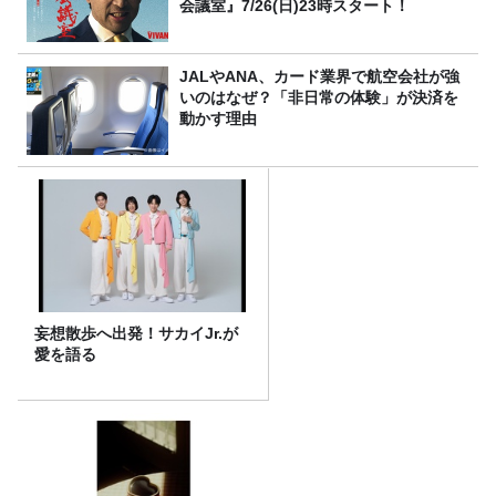
会議室』7/26(日)23時スタート！
JALやANA、カード業界で航空会社が強
いのはなぜ？「非日常の体験」が決済を
動かす理由
妄想散歩へ出発！サカイJr.が
愛を語る