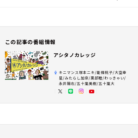
この記事の番組情報
アシタノカレッジ
キニマンス塚本ニキ/能條桃子/大空幸
星/みたらし加奈/黒部睦/わっきゃい/
永井陽右/五十嵐美樹/五十嵐大