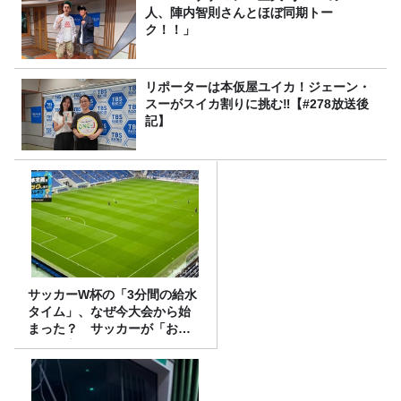
人、陣内智則さんとほぼ同期トー
ク！！」
リポーターは本仮屋ユイカ！ジェーン・
スーがスイカ割りに挑む‼【#278放送後
記】
サッカーW杯の「3分間の給水
タイム」、なぜ今大会から始
まった？ サッカーが「お
金」に変わる仕組み