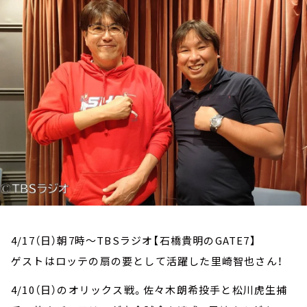
お知らせ
イベント・グッズ
YouTube
会社情報
4/17（日）朝7時～TBSラジオ【石橋貴明のGATE7】
ゲストはロッテの扇の要として活躍した里崎智也さん！
4/10（日）のオリックス戦。佐々木朗希投手と松川虎生捕