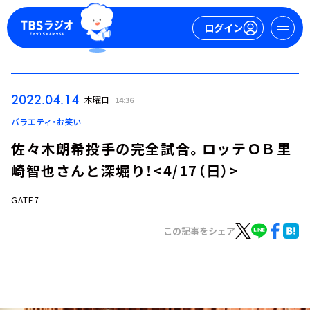
ログイン
マイページ
2022.04.14
木曜日
14:36
新規会員登録
ログイン
バラエティ・お笑い
佐々木朗希投手の完全試合。ロッテＯＢ里
崎智也さんと深堀り！<4/17（日）>
GATE7
この記事をシェア
今日の番組表
週間番組表
トピックス
TBS Podcast