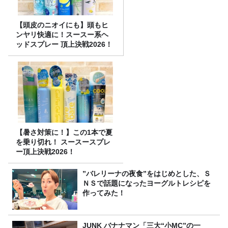
【頭皮のニオイにも】頭もヒ
ンヤリ快適に！スースー系ヘ
ッドスプレー 頂上決戦2026！
【暑さ対策に！】この1本で夏
を乗り切れ！ スースースプレ
ー頂上決戦2026！
”バレリーナの夜食”をはじめとした、Ｓ
ＮＳで話題になったヨーグルトレシピを
作ってみた！
JUNK バナナマン「三大“小MC”の一