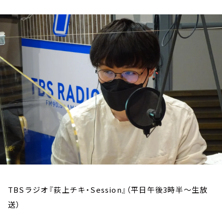
お知らせ
イベント・グッズ
YouTube
会社情報
TBSラジオ『荻上チキ・Session』（平日午後3時半～生放
送）