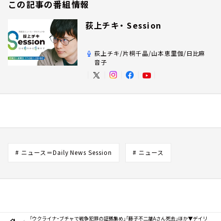
この記事の番組情報
荻上チキ・ Session
荻上チキ/片桐千晶/山本恵里伽/日比麻
音子
# ニュース＝Daily News Session
# ニュース
「ウクライナ・ブチャで戦争犯罪の証拠集め」「藤子不二雄Aさん死去」ほか▼デイリ