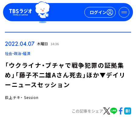
ログイン
マイページ
2022.04.07
木曜日
14:36
新規会員登録
ログイン
社会・政治・経済
「ウクライナ・ブチャで戦争犯罪の証拠集
め」「藤子不二雄Aさん死去」ほか▼デイリ
ーニュースセッション
荻上チキ・ Session
今日の番組表
この記事をシェア
週間番組表
トピックス
TBS Podcast