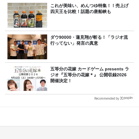
これが美味い、めんつゆ特集！！売上げ
四天王を比較！話題の唐船峡も
ダウ90000・蓮見翔が斬る！「ラジオ流
行ってない」発言の真意
五等分の花嫁 カードゲーム presents ラ
ジオ『五等分の花嫁＊』 公開収録2026
開催決定！
Recommended by