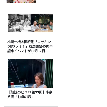
小堺一機＆関根勤『コサキン
DEワァオ！』放送開始45周年
記念イベントが10月17日
（土）に開催決定！本日より
FC先行受付スタート！
【朗読のヒロバ 第93回】小泉
八雲「お貞の話」