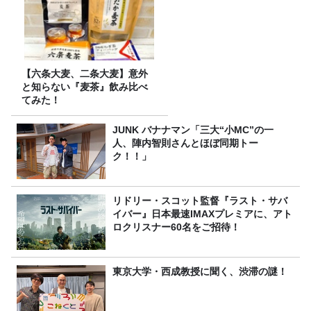
【六条大麦、二条大麦】意外
と知らない『麦茶』飲み比べ
てみた！
JUNK バナナマン「三大“小MC”の一
人、陣内智則さんとほぼ同期トー
ク！！」
リドリー・スコット監督『ラスト・サバ
イバー』日本最速IMAXプレミアに、アト
ロクリスナー60名をご招待！
東京大学・西成教授に聞く、渋滞の謎！