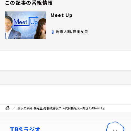
この記事の番組情報
Meet Up
岩瀬大輔/笹川友里
金沢の酒蔵「福光屋」専務取締役で14代目福光太一郎さんのMeet Up