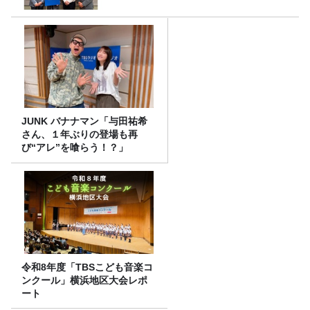
JUNK バナナマン「与田祐希
さん、１年ぶりの登場も再
び“アレ”を喰らう！？」
令和8年度「TBSこども音楽コ
ンクール」横浜地区大会レポ
ート