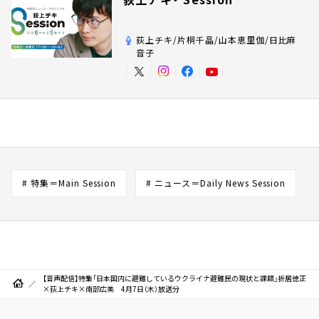
荻上チキ/片桐千晶/山本恵里伽/日比麻
音子
# 特集＝Main Session
# ニュース＝Daily News Session
【音声配信】特集「日本国内に避難しているウクライナ避難民の現状と課題」折居徳正
×荻上チキ×南部広美 4月7日（木）放送分