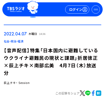
ログイン
マイページ
2022.04.07
木曜日
14:36
新規会員登録
ログイン
社会・政治・経済
【音声配信】特集「日本国内に避難している
ウクライナ避難民の現状と課題」折居徳正
×荻上チキ×南部広美 4月7日（木）放送
分
荻上チキ・ Session
今日の番組表
週間番組表
この記事をシェア
トピックス
TBS Podcast