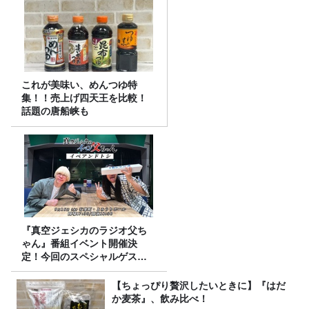
これが美味い、めんつゆ特
集！！売上げ四天王を比較！
話題の唐船峡も
『真空ジェシカのラジオ父ち
ゃん』番組イベント開催決
定！今回のスペシャルゲスト
は、タカアンドトシ！
【ちょっぴり贅沢したいときに】『はだ
か麦茶』、飲み比べ！