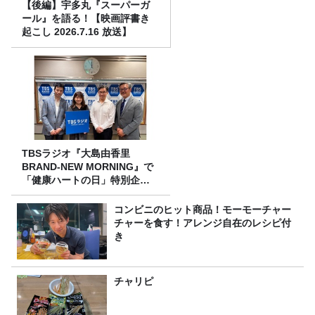
【後編】宇多丸『スーパーガ
ール』を語る！【映画評書き
起こし 2026.7.16 放送】
TBSラジオ『大島由香里
BRAND-NEW MORNING』で
「健康ハートの日」特別企画
を8/10（月）に放送
コンビニのヒット商品！モーモーチャー
チャーを食す！アレンジ自在のレシピ付
き
チャリピ