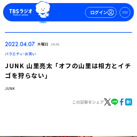
ログイン
マイページ
2022.04.07
木曜日
14:36
新規会員登録
ログイン
バラエティ・お笑い
JUNK 山里亮太 「オフの山里は相方とイチ
ゴを狩らない」
JUNK
この記事をシェア
今日の番組表
週間番組表
トピックス
TBS Podcast