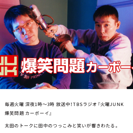
お知らせ
イベント・グッズ
YouTube
会社情報
毎週火曜 深夜1時～3時 放送中！TBSラジオ『火曜JUNK
爆笑問題 カーボーイ』
太田のトークに田中のつっこみと笑いが響きわたる。