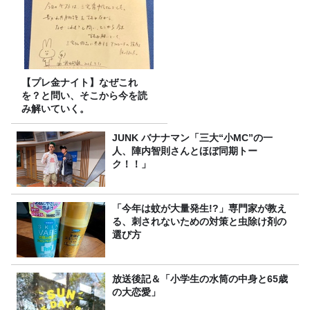
【プレ金ナイト】なぜこれ
を？と問い、そこから今を読
み解いていく。
JUNK バナナマン「三大“小MC”の一
人、陣内智則さんとほぼ同期トー
ク！！」
「今年は蚊が大量発生!?」専門家が教え
る、刺されないための対策と虫除け剤の
選び方
放送後記＆「小学生の水筒の中身と65歳
の大恋愛」