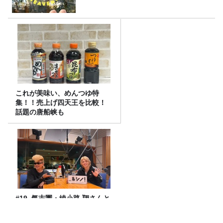
これが美味い、めんつゆ特
集！！売上げ四天王を比較！
話題の唐船峡も
#19. 氣志團・綾小路 翔さんと
「シノフェス」夢のブッキン
グ対談！！